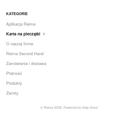
KATEGORIE
Aplikacja Reima
Karta na pieczątki
O naszej firmie
Reima Second Hand
Zamówienia i dostawa
Płatność
Produkty
Zwroty
© Reima 2026.
Powered by
Help Scout