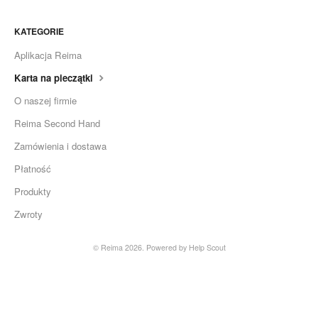
KATEGORIE
Aplikacja Reima
Karta na pieczątki
O naszej firmie
Reima Second Hand
Zamówienia i dostawa
Płatność
Produkty
Zwroty
© Reima 2026.
Powered by
Help Scout