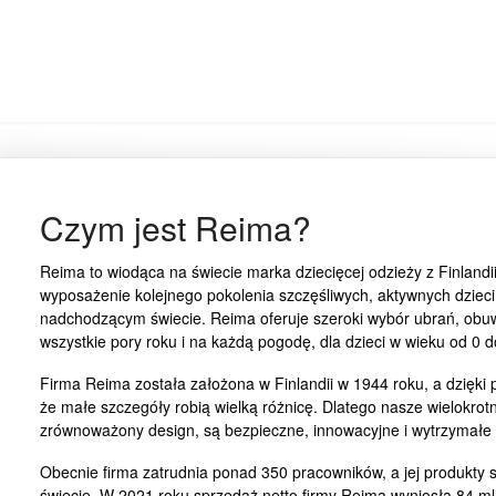
Czym jest Reima?
Reima to wiodąca na świecie marka dziecięcej odzieży z Finlandi
wyposażenie kolejnego pokolenia szczęśliwych, aktywnych dzieci,
nadchodzącym świecie. Reima oferuje szeroki wybór ubrań, obuw
wszystkie pory roku i na każdą pogodę, dla dzieci w wieku od 0 do
Firma Reima została założona w Finlandii w 1944 roku, a dzięki
że małe szczegóły robią wielką różnicę. Dlatego nasze wielokro
zrównoważony design, są bezpieczne, innowacyjne i wytrzymałe –
Obecnie firma zatrudnia ponad 350 pracowników, a jej produkty
świecie. W 2021 roku sprzedaż netto firmy Reima wyniosła 84 ml